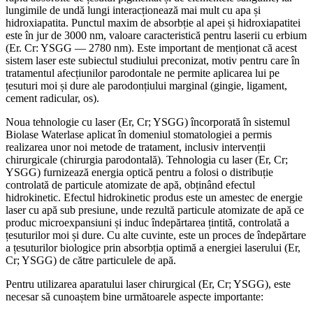
lungimile de undă lungi interacționează mai mult cu apa și
hidroxiapatita. Punctul maxim de absorbție al apei și hidroxiapatitei
este în jur de 3000 nm, valoare caracteristică pentru laserii cu erbium
(Er. Cr: YSGG — 2780 nm). Este important de menționat că acest
sistem laser este subiectul studiului preconizat, motiv pentru care în
tratamentul afecțiunilor parodontale ne permite aplicarea lui pe
țesuturi moi și dure ale parodonțiului marginal (gingie, ligament,
cement radicular, os).
Noua tehnologie cu laser (Er, Cr; YSGG) încorporată în sistemul
Biolase Waterlase aplicat în domeniul stomatologiei a permis
realizarea unor noi metode de tratament, inclusiv intervenții
chirurgicale (chirurgia parodontală). Tehnologia cu laser (Er, Cr;
YSGG) furnizează energia optică pentru a folosi o distribuție
controlată de particule atomizate de apă, obținând efectul
hidrokinetic. Efectul hidrokinetic produs este un amestec de energie
laser cu apă sub presiune, unde rezultă particule atomizate de apă ce
produc microexpansiuni și induc îndepărtarea țintită, controlată a
țesuturilor moi și dure. Cu alte cuvinte, este un proces de îndepărtare
a țesuturilor biologice prin absorbția optimă a energiei laserului (Er,
Cr; YSGG) de către particulele de apă.
Pentru utilizarea aparatului laser chirurgical (Er, Cr; YSGG), este
necesar să cunoaștem bine următoarele aspecte importante: