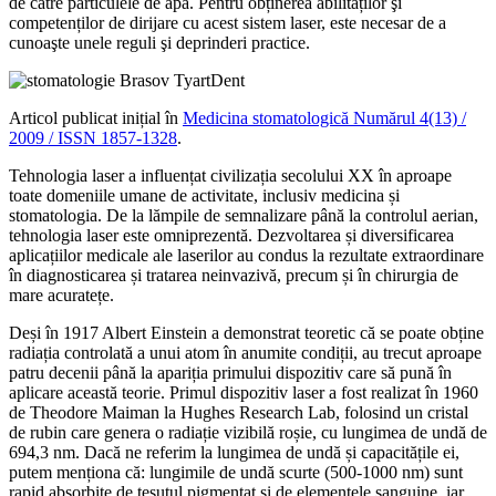
de către particulele de apă. Pentru obținerea abilităților şi
competenților de dirijare cu acest sistem laser, este necesar de a
cunoaşte unele reguli şi deprinderi practice.
Articol publicat inițial în
Medicina stomatologică Numărul 4(13) /
2009 / ISSN 1857-1328
.
Tehnologia laser a influențat civilizația secolului XX în aproape
toate domeniile umane de activitate, inclusiv medicina și
stomatologia. De la lămpile de semnalizare până la controlul aerian,
tehnologia laser este omniprezentă. Dezvoltarea și diversificarea
aplicațiilor medicale ale laserilor au condus la rezultate extraordinare
în diagnosticarea și tratarea neinvazivă, precum și în chirurgia de
mare acuratețe.
Deși în 1917 Albert Einstein a demonstrat teoretic că se poate obține
radiația controlată a unui atom în anumite condiții, au trecut aproape
patru decenii până la apariția primului dispozitiv care să pună în
aplicare această teorie. Primul dispozitiv laser a fost realizat în 1960
de Theodore Maiman la Hughes Research Lab, folosind un cristal
de rubin care genera o radiație vizibilă roșie, cu lungimea de undă de
694,3 nm. Dacă ne referim la lungimea de undă și capacitățile ei,
putem menționa că: lungimile de undă scurte (500-1000 nm) sunt
rapid absorbite de țesutul pigmentat și de elementele sanguine, iar