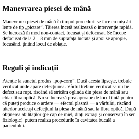
Manevrarea piesei de mână
Manevrarea piesei de mână în timpul procedurii se face cu mișcări
lente de tip „pictare“. Tăierea încetă realizează o intervenție rapidă.
Se lucrează în mod non-contact, focusat și defocusat. Se începe
defocusat de la 2—8 mm de suprafața lucrată și apoi se apropie,
focusând, țintind locul de ablație.
Reguli și indicații
Atenție la sunetul produs „pop-corn“. Dacă acesta lipsește, trebuie
verificat unde apare defecțiunea. Vârful trebuie verificat să nu fie
defect sau rupt, riscând să stricăm oglinda din piesa de mână sau
chiar fibra optică. Nu se lucrează prea aproape de locul țintă pentru
că puteți produce o ardere — efectul plasmă — a vârfului, riscând
ulterior aceleași defecțiuni la piesa de mână sau la fibra optică. După
obținerea abilităților (pe cap de miel, dinți extrași și conservați în ser
fiziologic), putem realiza procedurile în cavitatea bucală a
pacientului.