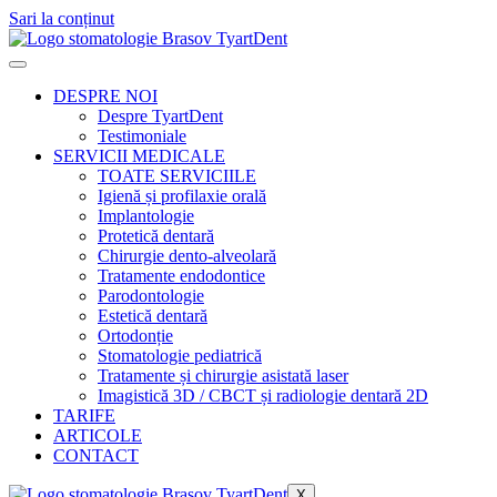
Sari la conținut
DESPRE NOI
Despre TyartDent
Testimoniale
SERVICII MEDICALE
TOATE SERVICIILE
Igienă și profilaxie orală
Implantologie
Protetică dentară​
Chirurgie dento-alveolară​
Tratamente endodontice
Parodontologie
Estetică dentară
Ortodonție
Stomatologie pediatrică
Tratamente și chirurgie asistată laser
Imagistică 3D / CBCT și radiologie dentară 2D
TARIFE
ARTICOLE
CONTACT
X