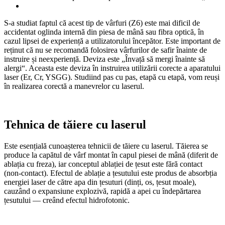
S-a studiat faptul că acest tip de vârfuri (Z6) este mai dificil de
accidentat oglinda internă din piesa de mână sau fibra optică, în
cazul lipsei de experiență a utilizatorului începător. Este important de
reținut că nu se recomandă folosirea vârfurilor de safir înainte de
instruire și neexperiență. Deviza este „Învață să mergi înainte să
alergi“. Aceasta este deviza în instruirea utilizării corecte a aparatului
laser (Er, Cr, YSGG). Studiind pas cu pas, etapă cu etapă, vom reuși
în realizarea corectă a manevrelor cu laserul.
Tehnica de tăiere cu laserul
Este esențială cunoașterea tehnicii de tăiere cu laserul. Tăierea se
produce la capătul de vârf montat în capul piesei de mână (diferit de
ablația cu freza), iar conceptul ablației de țesut este fără contact
(non-contact). Efectul de ablație a țesutului este produs de absorbția
energiei laser de către apa din țesuturi (dinți, os, țesut moale),
cauzând o expansiune explozivă, rapidă a apei cu îndepărtarea
țesutului — creând efectul hidrofotonic.