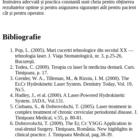
Instruirea adecvată și practica constantă sunt cheia pentru obținerea
rezultatelor optime și pentru asigurarea siguranței atât pentru pacient
cât și pentru operator.
Bibliografie
Pop, L. (2005). Mari cuceriri tehnologice din secolul XX —
tehnologia laser. J. Viaţa Stomatologică, nr. 3, p.25‑26,
Bucureşti.
Todea, C. (2009). Terapia cu laser în medicina dentară. Curs.
Timişoara, p. 17.
Greider, W. A., Tilleman, M., & Rizoiu, I. M. (2000). The
Er,Cr Hydrokinetic Laser System. Dentistry Today, Vol. 19,
Nr.5.
Hadley, J., et al. (2000). A Laser‑Powered Hydrokinetic
System. JADA, Vol.131.
Ciobanu, S., & Dobrovolschi, T. (2005). Laser treatment in
complex treatment of chronic crevicular periodontal disease. J.
Timişoara Medical, v.55, p. 80‑81.
Dobrovolschi, T. (2009). The Er, Cr: YSGG Application in
oral‑dental Surgery. Timişoara, România. New highlights in
clinical practice. J. Timişoara Medical, pag.38‑39.