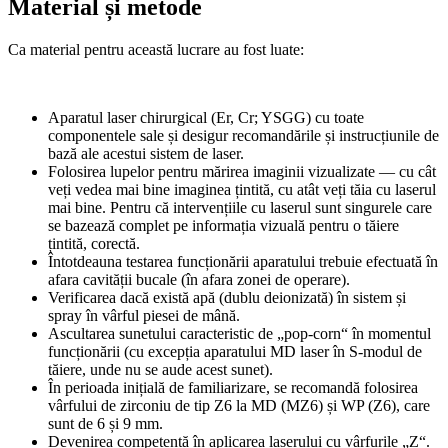
Material și metode
Ca material pentru această lucrare au fost luate:
Aparatul laser chirurgical (Er, Cr; YSGG) cu toate
componentele sale și desigur recomandările și instrucțiunile de
bază ale acestui sistem de laser.
Folosirea lupelor pentru mărirea imaginii vizualizate — cu cât
veți vedea mai bine imaginea țintită, cu atât veți tăia cu laserul
mai bine. Pentru că intervențiile cu laserul sunt singurele care
se bazează complet pe informația vizuală pentru o tăiere
țintită, corectă.
Întotdeauna testarea funcționării aparatului trebuie efectuată în
afara cavității bucale (în afara zonei de operare).
Verificarea dacă există apă (dublu deionizată) în sistem și
spray în vârful piesei de mână.
Ascultarea sunetului caracteristic de „pop-corn“ în momentul
funcționării (cu excepția aparatului MD laser în S-modul de
tăiere, unde nu se aude acest sunet).
În perioada inițială de familiarizare, se recomandă folosirea
vârfului de zirconiu de tip Z6 la MD (MZ6) și WP (Z6), care
sunt de 6 și 9 mm.
Devenirea competentă în aplicarea laserului cu vârfurile „Z“.