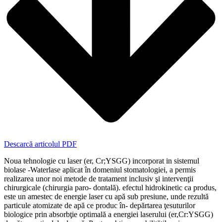
Descarcă articolul PDF
Noua tehnologie cu laser (er, Cr;YSGG) incorporat in sistemul
biolase ‑Waterlase aplicat în domeniul stomatologiei, a permis
realizarea unor noi metode de tratament inclusiv şi intervenţii
chirurgicale (chirurgia paro‑ dontală). efectul hidrokinetic ca produs,
este un amestec de energie laser cu apă sub presiune, unde rezultă
particule atomizate de apă ce produc în‑ depărtarea ţesuturilor
biologice prin absorbţie optimală a energiei laserului (er,Cr:YSGG)