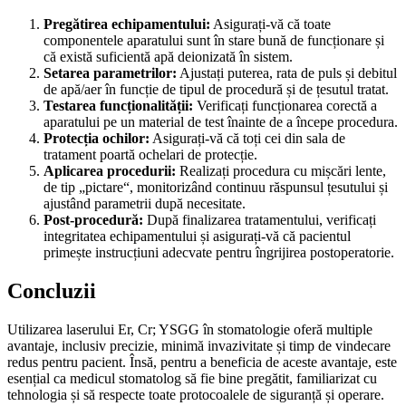
Pregătirea echipamentului:
Asigurați-vă că toate
componentele aparatului sunt în stare bună de funcționare și
că există suficientă apă deionizată în sistem.
Setarea parametrilor:
Ajustați puterea, rata de puls și debitul
de apă/aer în funcție de tipul de procedură și de țesutul tratat.
Testarea funcționalității:
Verificați funcționarea corectă a
aparatului pe un material de test înainte de a începe procedura.
Protecția ochilor:
Asigurați-vă că toți cei din sala de
tratament poartă ochelari de protecție.
Aplicarea procedurii:
Realizați procedura cu mișcări lente,
de tip „pictare“, monitorizând continuu răspunsul țesutului și
ajustând parametrii după necesitate.
Post-procedură:
După finalizarea tratamentului, verificați
integritatea echipamentului și asigurați-vă că pacientul
primește instrucțiuni adecvate pentru îngrijirea postoperatorie.
Concluzii
Utilizarea laserului Er, Cr; YSGG în stomatologie oferă multiple
avantaje, inclusiv precizie, minimă invazivitate și timp de vindecare
redus pentru pacient. Însă, pentru a beneficia de aceste avantaje, este
esențial ca medicul stomatolog să fie bine pregătit, familiarizat cu
tehnologia și să respecte toate protocoalele de siguranță și operare.